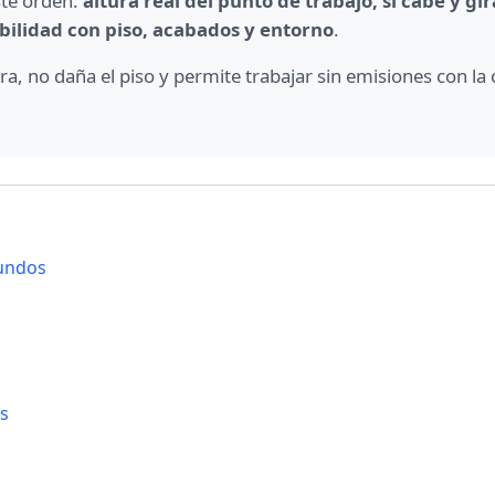
ste orden:
altura real del punto de trabajo, si cabe y gir
bilidad con piso, acabados y entorno
.
ira, no daña el piso y permite trabajar sin emisiones con la 
gundos
es