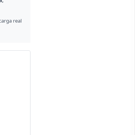
a,
carga real