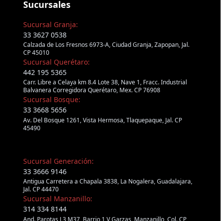
Sucursales
Sucursal Granja:
33 3627 0538
Calzada de Los Fresnos 6973-A, Ciudad Granja, Zapopan, Jal.
CP 45010
Sucursal Querétaro:
442 195 5365
Carr. Libre a Celaya km 8.4 Lote 38, Nave 1, Fracc. Industrial
Balvanera Corregidora Querétaro, Mex. CP 76908
Sucursal Bosque:
33 3668 5656
Av. Del Bosque 1261, Vista Hermosa, Tlaquepaque, Jal. CP
45490
Sucursal Generación:
33 3666 9146
Antigua Carretera a Chapala 3838, La Nogalera, Guadalajara,
Jal. CP 44470
Sucursal Manzanillo:
314 334 8144
And. Parotas L3 M37, Barrio 1 V Garzas, Manzanillo, Col. CP