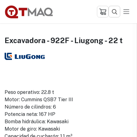
Ir al contenido
Excavadora - 922F - Liugong - 22 t
Peso operativo: 22.8 t
Motor: Cummins QSB7 Tier III
Número de cilindros: 6
Potencia neta: 167 HP
Bomba hidráulica: Kawasaki
Motor de giro: Kawasaki
Capacidad de cucharón: 1.1 m³