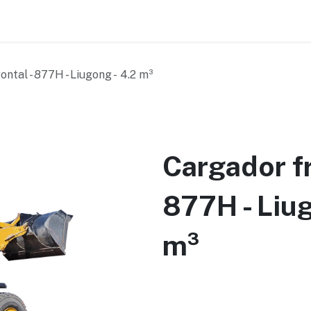
a
Seminuevos
Sucursales
Nosotros
Con
ntal - 877H - Liugong - 4.2 m³
Cargador fr
877H - Liug
m³