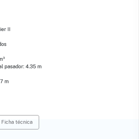
er II
dos
m³
l pasador: 4.35 m
97 m
Ficha técnica