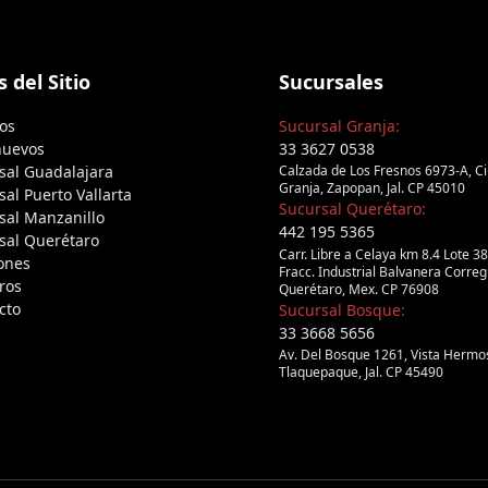
 del Sitio
Sucursales
os
Sucursal Granja:
nuevos
33 3627 0538
sal Guadalajara
Calzada de Los Fresnos 6973-A, C
Granja, Zapopan, Jal. CP 45010
sal Puerto Vallarta
Sucursal Querétaro:
sal Manzanillo
442 195 5365
sal Querétaro
Carr. Libre a Celaya km 8.4 Lote 38
iones
Fracc. Industrial Balvanera Correg
ros
Querétaro, Mex. CP 76908
cto
Sucursal Bosque:
33 3668 5656
Av. Del Bosque 1261, Vista Hermo
Tlaquepaque, Jal. CP 45490