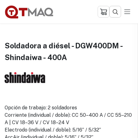
Ir al contenido
Soldadora a diésel - DGW400DM -
Shindaiwa - 400A
Opción de trabajo: 2 soldadores
Corriente (individual / doble): CC 50–400 A / CC 55–210
A | CV 18–36 V / CV 18–24 V
Electrodo (individual / doble): 5/16” / 5/32”
ArcAir (individual / doble): 5/16” / 5/32”