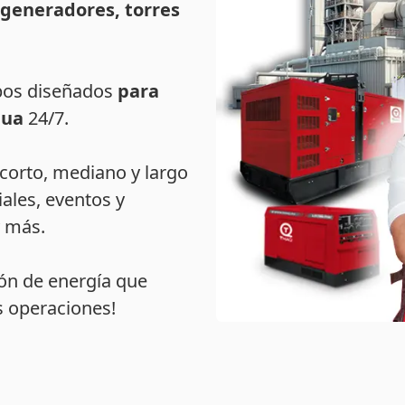
a generadores, torres
pos diseñados
para
nua
24/7.
corto, mediano y largo
ales, eventos y
y más.
ión de energía que
s operaciones!